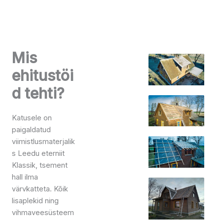
Mis
ehitustöi
d tehti?
Katusele on
paigaldatud
viimistlusmaterjalik
s Leedu eterniit
Klassik, tsement
hall ilma
värvkatteta. Kõik
lisaplekid ning
vihmaveesüsteem