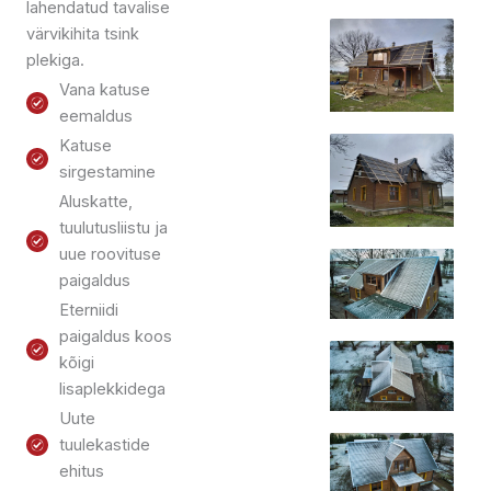
lahendatud tavalise
värvikihita tsink
plekiga.
Vana katuse
eemaldus
Katuse
sirgestamine
Aluskatte,
tuulutusliistu ja
uue roovituse
paigaldus
Eterniidi
paigaldus koos
kõigi
lisaplekkidega
Uute
tuulekastide
ehitus