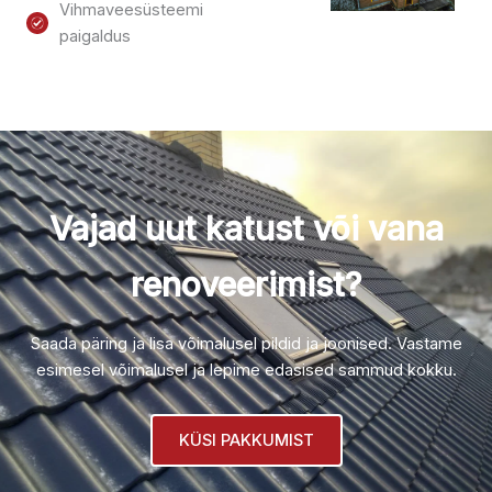
Vihmaveesüsteemi
paigaldus
Vajad uut katust või vana
renoveerimist?
Saada päring ja lisa võimalusel pildid ja joonised. Vastame
esimesel võimalusel ja lepime edasised sammud kokku.
KÜSI PAKKUMIST